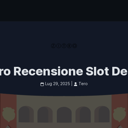
ro
Recensione Slot D
Lug 29, 2025
|
Tero