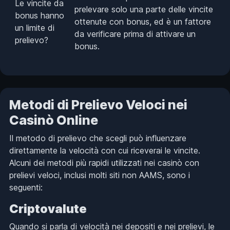
Le vincite da
prelevare solo una parte delle vincite
bonus hanno
ottenute con bonus, ed è un fattore
un limite di
da verificare prima di attivare un
prelievo?
bonus.
Metodi di Prelievo Veloci nei
Casinò Online
Il metodo di prelievo che scegli può influenzare
direttamente la velocità con cui riceverai le vincite.
Alcuni dei metodi più rapidi utilizzati nei casinò con
prelievi veloci, inclusi molti siti non AAMS, sono i
seguenti:
Criptovalute
Quando si parla di velocità nei depositi e nei prelievi, le