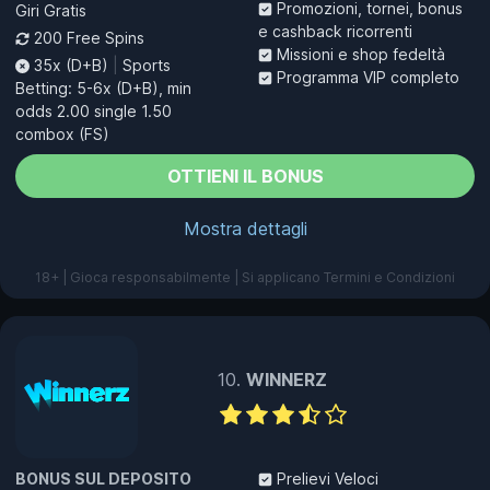
Promozioni, tornei, bonus
Giri Gratis
e cashback ricorrenti
200 Free Spins
Missioni e shop fedeltà
35x (D+B)
|
Sports
Programma VIP completo
Betting: 5-6x (D+B), min
odds 2.00 single 1.50
combox (FS)
OTTIENI IL BONUS
Mostra dettagli
18+ | Gioca responsabilmente | Si applicano Termini e Condizioni
WINNERZ
BONUS SUL DEPOSITO
Prelievi Veloci