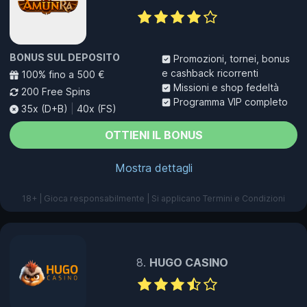
BONUS SUL DEPOSITO
Promozioni, tornei, bonus
e cashback ricorrenti
100% fino a 500 €
Missioni e shop fedeltà
200 Free Spins
Programma VIP completo
35x (D+B)
|
40x (FS)
OTTIENI IL BONUS
Mostra dettagli
18+ | Gioca responsabilmente | Si applicano Termini e Condizioni
HUGO CASINO