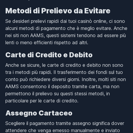
Metodi di Prelievo da Evitare
Se desideri prelievi rapidi dai tuoi casinò online, ci sono
alcuni metodi di pagamento che è meglio evitare. Anche
nei siti non AAMS, questi sistemi tendono ad essere più
lenti o meno efficienti rispetto ad altri.
Carte di Credito e Debito
Anche se sicure, le carte di credito e debito non sono
tra i metodi più rapidi. Il trasferimento dei fondi sul tuo
conto può richiedere diversi giorni. Inoltre, molti siti non
AAMS consentono il deposito tramite carta, ma non
permettono il prelievo su questi stessi metodi, in
particolare per le carte di credito.
Assegno Cartaceo
Scegliere il pagamento tramite assegno significa dover
attendere che venga emesso manualmente e inviato