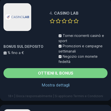
CASINO LAB
Tornei ricorrenti casinò e
sport
Promozioni e campagne
BONUS SUL DEPOSITO
settimanali
% fino a €
Negozio con monete
fedeltà
OTTIENI IL BONUS
Mostra dettagli
18+ | Gioca responsabilmente | Si applicano Termini e Condizioni