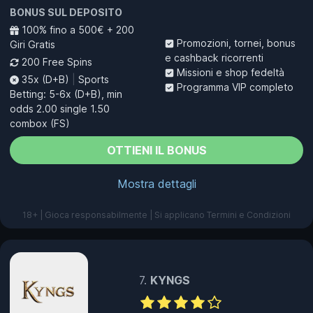
BONUS SUL DEPOSITO
100% fino a 500€ + 200
Promozioni, tornei, bonus
Giri Gratis
e cashback ricorrenti
200 Free Spins
Missioni e shop fedeltà
35x (D+B)
|
Sports
Programma VIP completo
Betting: 5-6x (D+B), min
odds 2.00 single 1.50
combox (FS)
OTTIENI IL BONUS
Mostra dettagli
18+ | Gioca responsabilmente | Si applicano Termini e Condizioni
KYNGS