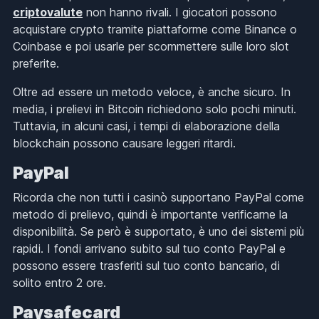
criptovalute
non hanno rivali. I giocatori possono
acquistare crypto tramite piattaforme come Binance o
Coinbase e poi usarle per scommettere sulle loro slot
preferite.
Oltre ad essere un metodo veloce, è anche sicuro. In
media, i prelievi in Bitcoin richiedono solo pochi minuti.
Tuttavia, in alcuni casi, i tempi di elaborazione della
blockchain possono causare leggeri ritardi.
PayPal
Ricorda che non tutti i casinò supportano PayPal come
metodo di prelievo, quindi è importante verificarne la
disponibilità. Se però è supportato, è uno dei sistemi più
rapidi. I fondi arrivano subito sul tuo conto PayPal e
possono essere trasferiti sul tuo conto bancario, di
solito entro 2 ore.
Paysafecard