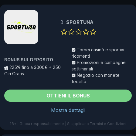
SPORTUNA
Tornei casinò e sportivi
ricorrenti
BONUS SUL DEPOSITO
Promozioni e campagne
225% fino a 3000€ + 250
settimanali
Giri Gratis
Negozio con monete
fedeltà
OTTIENI IL BONUS
Mostra dettagli
18+ | Gioca responsabilmente | Si applicano Termini e Condizioni