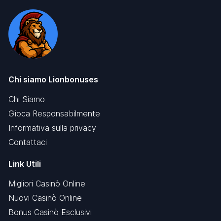
Chi siamo Lionbonuses
Chi Siamo
Gioca Responsabilmente
Informativa sulla privacy
Contattaci
Link Utili
Migliori Casinò Online
Nuovi Casinò Online
Bonus Casinò Esclusivi