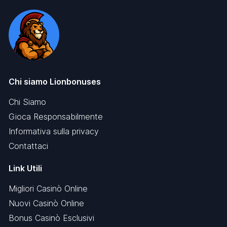
Chi siamo Lionbonuses
Chi Siamo
Gioca Responsabilmente
Informativa sulla privacy
Contattaci
Link Utili
Migliori Casinò Online
Nuovi Casinò Online
Bonus Casinò Esclusivi