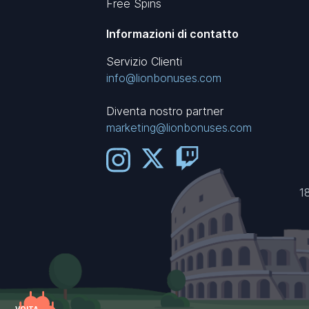
Free Spins
Informazioni di contatto
Servizio Clienti
info@lionbonuses.com
Diventa nostro partner
marketing@lionbonuses.com
1