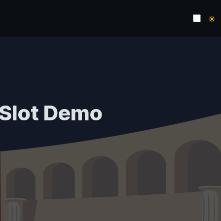
Slot Demo