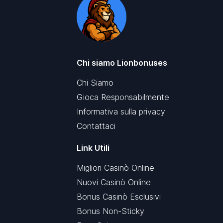
Chi siamo Lionbonuses
Chi Siamo
Gioca Responsabilmente
Informativa sulla privacy
Contattaci
Link Utili
Migliori Casinò Online
Nuovi Casinò Online
Bonus Casinò Esclusivi
Bonus Non-Sticky