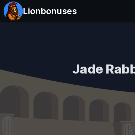
Lionbonuses
Jade Rabb