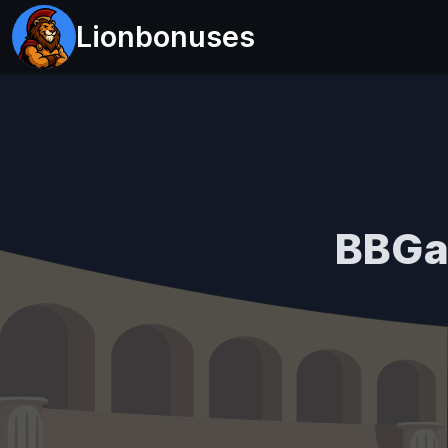
Lionbonuses
BBG