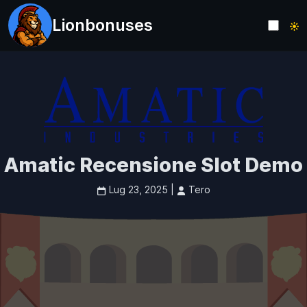
Lionbonuses
Amatic
Recensione Slot Demo
Lug 23, 2025
|
Tero