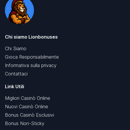
Chi siamo Lionbonuses
Chi Siamo
Gioca Responsabilmente
Informativa sulla privacy
Contattaci
Link Utili
Migliori Casinò Online
Nuovi Casinò Online
Bonus Casinò Esclusivi
Bonus Non-Sticky