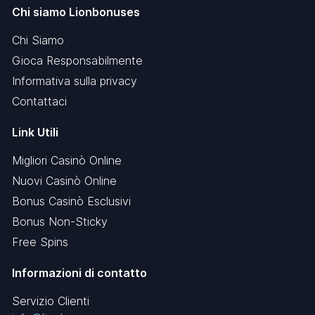
Chi siamo Lionbonuses
Chi Siamo
Gioca Responsabilmente
Informativa sulla privacy
Contattaci
Link Utili
Migliori Casinò Online
Nuovi Casinò Online
Bonus Casinò Esclusivi
Bonus Non-Sticky
Free Spins
Informazioni di contatto
Servizio Clienti