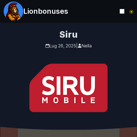
Lionbonuses
Siru
Lug 26, 2025
|
Nella