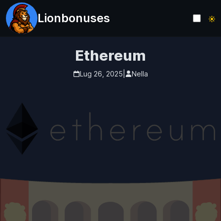
Lionbonuses
Ethereum
Lug 26, 2025
|
Nella