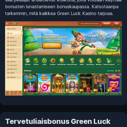
bonusten lunastamiseen bonuskaupassa. Katsotaanpa
tarkemmin, mitä kaikkea Green Luck Kasino tarjoaa.
Tervetuliaisbonus Green Luck