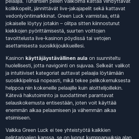
pelaajia. Tuhansien pelien valikoima kattaa viihdyttävät
kolikkopelit, jännittävät live-jakajapelit sekä kattavat
vedonlyöntimarkkinat. Green Luck varmistaa, että
jokaiselle löytyy jotakin – olitpa sitten kiinnostunut
kiekkojen pyörittämisestä, suurten voittojen
tavoittelusta live-kasinon pöydissä tai vetojen
asettamisesta suosikkijoukkueillesi.
Kasinon
käyttäjäystävällinen aula
on suunniteltu
huolellisesti, jotta navigointi on sujuvaa. Selkeät valikot
ja intuitiiviset kategoriat auttavat pelaajia löytämään
suosikkipelinsä nopeasti, mikä tekee pelikokemuksesta
helppoa niin kokeneille pelaajille kuin aloittelijoillekin.
Kätevä hakutoiminto ja suodattimet parantavat
selauskokemusta entisestään, joten voit käyttää
enemmän aikaa pelaamiseen ja vähemmän aikaa
etsimiseen.
Vaikka Green Luck ei tee yhteistyötä kaikkien
pelintarjoajien kanssa, se on luonut kumppanuuksia alan