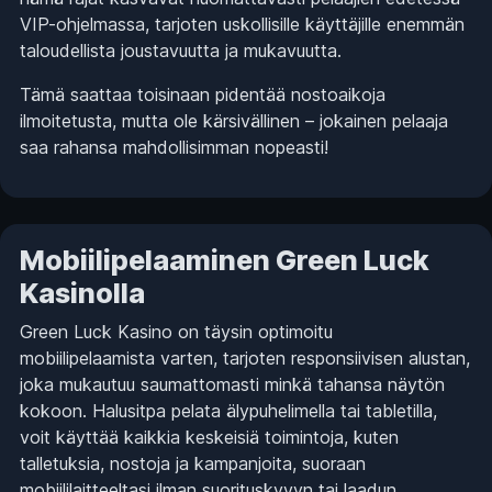
VIP-ohjelmassa, tarjoten uskollisille käyttäjille enemmän
taloudellista joustavuutta ja mukavuutta.
Tämä saattaa toisinaan pidentää nostoaikoja
ilmoitetusta, mutta ole kärsivällinen – jokainen pelaaja
saa rahansa mahdollisimman nopeasti!
Mobiilipelaaminen Green Luck
Kasinolla
Green Luck Kasino on täysin optimoitu
mobiilipelaamista varten, tarjoten responsiivisen alustan,
joka mukautuu saumattomasti minkä tahansa näytön
kokoon. Halusitpa pelata älypuhelimella tai tabletilla,
voit käyttää kaikkia keskeisiä toimintoja, kuten
talletuksia, nostoja ja kampanjoita, suoraan
mobiililaitteeltasi ilman suorituskyvyn tai laadun