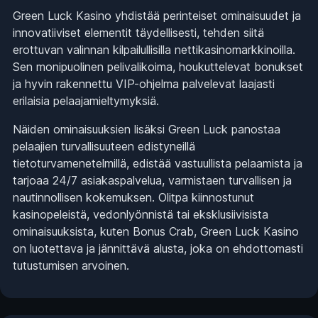
Green Luck Kasino yhdistää perinteiset ominaisuudet ja
innovatiiviset elementit täydellisesti, tehden siitä
erottuvan valinnan kilpailullisilla nettikasinomarkkinoilla.
Sen monipuolinen pelivalikoima, houkuttelevat bonukset
ja hyvin rakennettu VIP-ohjelma palvelevat laajasti
erilaisia pelaajamieltymyksiä.
Näiden ominaisuuksien lisäksi Green Luck panostaa
pelaajien turvallisuuteen edistyneillä
tietoturvamenetelmillä, edistää vastuullista pelaamista ja
tarjoaa 24/7 asiakaspalvelua, varmistaen turvallisen ja
nautinnollisen kokemuksen. Olitpa kiinnostunut
kasinopeleistä, vedonlyönnistä tai eksklusiivisista
ominaisuuksista, kuten Bonus Crab, Green Luck Kasino
on luotettava ja jännittävä alusta, joka on ehdottomasti
tutustumisen arvoinen.