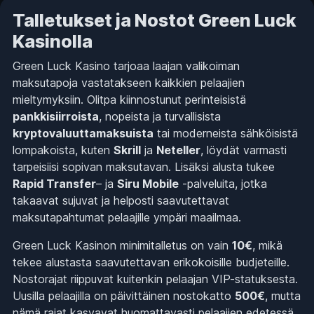
Talletukset ja Nostot Green Luck
Kasinolla
Green Luck Kasino tarjoaa laajan valikoiman
maksutapoja vastatakseen kaikkien pelaajien
mieltymyksiin. Olitpa kiinnostunut perinteisistä
pankkisiirroista
, nopeista ja turvallisista
kryptovaluuttamaksuista
tai moderneista sähköisistä
lompakoista, kuten
Skrill
ja
Neteller
, löydät varmasti
tarpeisiisi sopivan maksutavan. Lisäksi alusta tukee
Rapid Transfer
– ja
Siru Mobile
-palveluita, jotka
takaavat sujuvat ja helposti saavutettavat
maksutapahtumat pelaajille ympäri maailmaa.
Green Luck Kasinon minimitalletus on vain
10€
, mikä
tekee alustasta saavutettavan erikokoisille budjeteille.
Nostorajat riippuvat kuitenkin pelaajan VIP-statuksesta.
Uusilla pelaajilla on päivittäinen nostokatto
500€
, mutta
nämä rajat kasvavat huomattavasti pelaajien edetessä