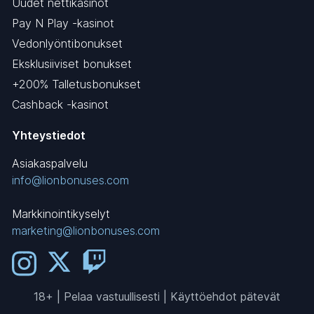
Uudet nettikasinot
Pay N Play -kasinot
Vedonlyöntibonukset
Eksklusiiviset bonukset
+200% Talletusbonukset
Cashback -kasinot
Yhteystiedot
Asiakaspalvelu
info@lionbonuses.com
Markkinointikyselyt
marketing@lionbonuses.com
18+ | Pelaa vastuullisesti | Käyttöehdot pätevät