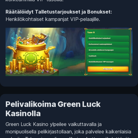
Räätälöidyt Talletustarjoukset ja Bonukset:
Henkilökohtaiset kampanjat VIP-pelaajille.
Pelivalikoima Green Luck
Kasinolla
Green Luck Kasino ylpeilee vaikuttavalla ja
monipuolisella pelikirjastollaan, joka palvelee kaikenlaisia