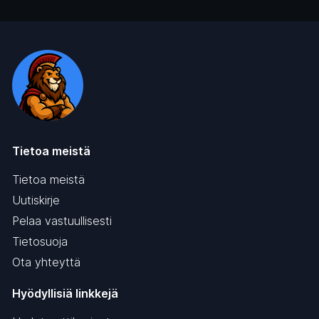
Tietoa meistä
Tietoa meistä
Uutiskirje
Pelaa vastuullisesti
Tietosuoja
Ota yhteyttä
Hyödyllisiä linkkejä