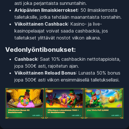
asti joka perjantaista sunnuntaihin.
Arkipäivien Ilmaiskierrokset
: 50 ilmaiskierrosta
talletuksille, jotka tehdään maanantaista torstaihin.
Viikoittainen Cashback
: Kasino- ja live-
kasinopelaajat voivat saada cashbackia, jos
talletukset ylittävät nostot viikon aikana.
Vedonlyöntibonukset:
Cashback
: Saat 10% cashbackin nettotappioista,
jopa 500€ asti, rajoitetun ajan.
Viikoittainen Reload Bonus
: Lunasta 50% bonus
jopa 500€ asti viikon ensimmäisellä talletuksellasi.