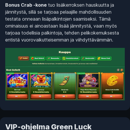
Bonus Crab -kone
tuo lisäkerroksen hauskuutta ja
jännitystä, sillä se tarjoaa pelaajille mahdollisuuden
testata onneaan lisäpalkintojen saamiseksi. Tämä
ominaisuus ei ainoastaan lisää jännitystä, vaan myös
tarjoaa todellisia palkintoja, tehden pelikokemuksesta
entistä vuorovaikutteisemman ja viihdyttävämmän.
VIP-ohjelma Green Luck