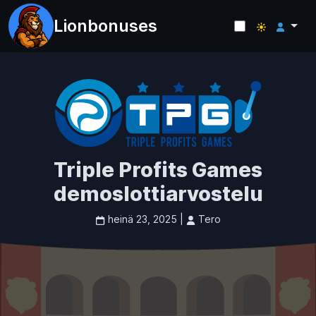
Lionbonuses
Triple Profits Games
demoslottiarvostelu
heinä 23, 2025
|
Tero