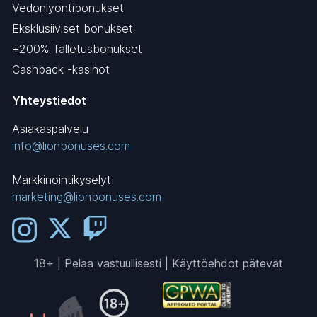
Vedonlyöntibonukset
Eksklusiiviset bonukset
+200% Talletusbonukset
Cashback -kasinot
Yhteystiedot
Asiakaspalvelu
info@lionbonuses.com
Markkinointikyselyt
marketing@lionbonuses.com
18+ | Pelaa vastuullisesti | Käyttöehdot pätevät