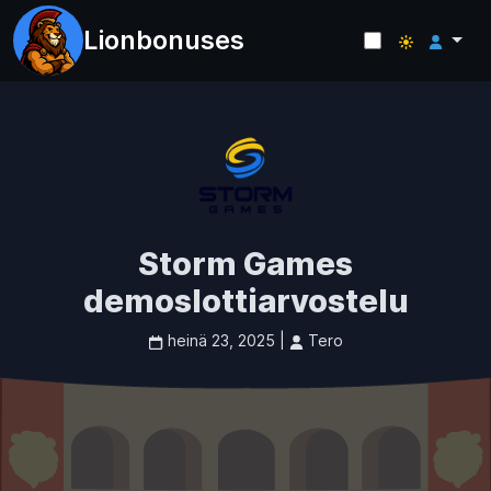
Lionbonuses
Storm Games
demoslottiarvostelu
heinä 23, 2025
|
Tero