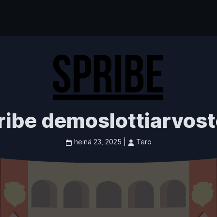
ribe
demoslottiarvost
heinä 23, 2025
|
Tero