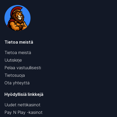
Tietoa meistä
Tietoa meistä
Uutiskirje
Pelaa vastuullisesti
Tietosuoja
Ota yhteyttä
Hyödyllisiä linkkejä
Uudet nettikasinot
Pay N Play -kasinot