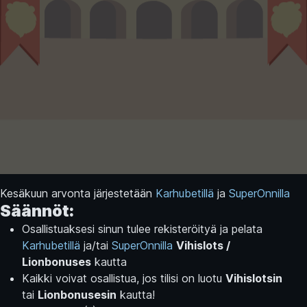
Kesäkuun arvonta järjestetään
Karhubetillä
ja
SuperOnnilla
Säännöt:
Osallistuaksesi sinun tulee rekisteröityä ja pelata
Karhubetillä
ja/tai
SuperOnnilla
Vihislots /
Lionbonuses
kautta
Kaikki voivat osallistua, jos tilisi on luotu
Vihislotsin
tai
Lionbonusesin
kautta!