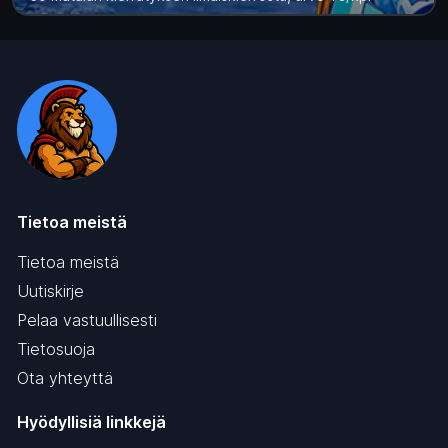
Tietoa meistä
Tietoa meistä
Uutiskirje
Pelaa vastuullisesti
Tietosuoja
Ota yhteyttä
Hyödyllisiä linkkejä