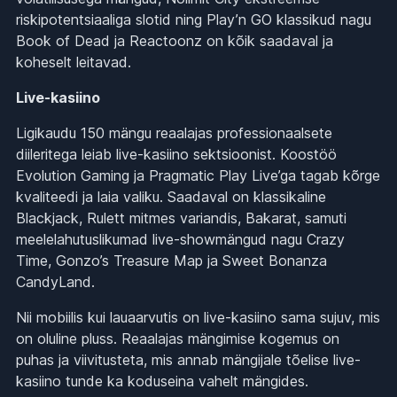
riskipotentsiaaliga slotid ning Play’n GO klassikud nagu
Book of Dead ja Reactoonz on kõik saadaval ja
koheselt leitavad.
Live-kasiino
Ligikaudu 150 mängu reaalajas professionaalsete
diileritega leiab live-kasiino sektsioonist. Koostöö
Evolution Gaming ja Pragmatic Play Live’ga tagab kõrge
kvaliteedi ja laia valiku. Saadaval on klassikaline
Blackjack, Rulett mitmes variandis, Bakarat, samuti
meelelahutuslikumad live-showmängud nagu Crazy
Time, Gonzo’s Treasure Map ja Sweet Bonanza
CandyLand.
Nii mobiilis kui lauaarvutis on live-kasiino sama sujuv, mis
on oluline pluss. Reaalajas mängimise kogemus on
puhas ja viivitusteta, mis annab mängijale tõelise live-
kasiino tunde ka koduseina vahelt mängides.