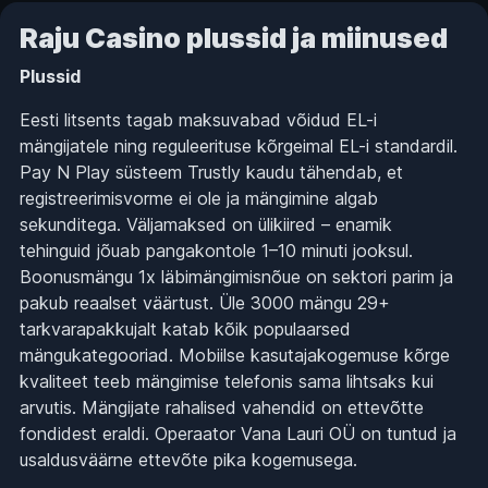
Raju Casino plussid ja miinused
Plussid
Eesti litsents tagab maksuvabad võidud EL-i
mängijatele ning reguleerituse kõrgeimal EL-i standardil.
Pay N Play süsteem Trustly kaudu tähendab, et
registreerimisvorme ei ole ja mängimine algab
sekunditega. Väljamaksed on ülikiired – enamik
tehinguid jõuab pangakontole 1–10 minuti jooksul.
Boonusmängu 1x läbimängimisnõue on sektori parim ja
pakub reaalset väärtust. Üle 3000 mängu 29+
tarkvarapakkujalt katab kõik populaarsed
mängukategooriad. Mobiilse kasutajakogemuse kõrge
kvaliteet teeb mängimise telefonis sama lihtsaks kui
arvutis. Mängijate rahalised vahendid on ettevõtte
fondidest eraldi. Operaator Vana Lauri OÜ on tuntud ja
usaldusväärne ettevõte pika kogemusega.