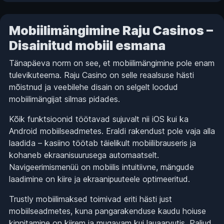
Mobiilimängimine Raju Casinos –
Disainitud mobiil esmana
Tänapäeva norm on see, et mobiilimängimine pole enam
tulevikuteema. Raju Casino on selle reaalsuse hästi
mõistnud ja veebilehe disain on selgelt loodud
mobiilimängijat silmas pidades.
Kõik funktsioonid töötavad sujuvalt nii iOS kui ka
Android mobiilseadmetes. Eraldi rakendust pole vaja alla
laadida – kasiino töötab täielikult mobiilibrauseris ja
kohaneb ekraanisuurusega automaatselt.
Navigeerimismenüü on mobiilis intuitiivne, mängude
laadimine on kiire ja ekraanipuuteele optimeeritud.
Trustly mobiilimaksed toimivad eriti hästi just
mobiilseadmetes, kuna pangarakenduse kaudu hoiuse
kinnitamine on kiirem ja mugavam kui lauaarvutis. Paljud