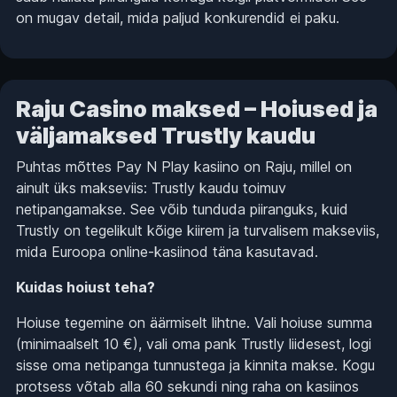
on mugav detail, mida paljud konkurendid ei paku.
Raju Casino maksed – Hoiused ja
väljamaksed Trustly kaudu
Puhtas mõttes Pay N Play kasiino on Raju, millel on
ainult üks makseviis: Trustly kaudu toimuv
netipangamakse. See võib tunduda piiranguks, kuid
Trustly on tegelikult kõige kiirem ja turvalisem makseviis,
mida Euroopa online-kasiinod täna kasutavad.
Kuidas hoiust teha?
Hoiuse tegemine on äärmiselt lihtne. Vali hoiuse summa
(minimaalselt 10 €), vali oma pank Trustly liidesest, logi
sisse oma netipanga tunnustega ja kinnita makse. Kogu
protsess võtab alla 60 sekundi ning raha on kasiinos