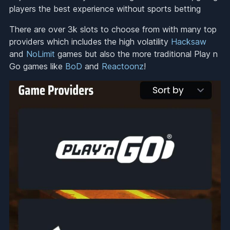
players the best experience without sports betting
There are over 3k slots to choose from with many top
providers which includes the high volatility
Hacksaw
and
NoLimit
games but also the more traditional Play n
Go games like
BoD
and
Reactoonz
!