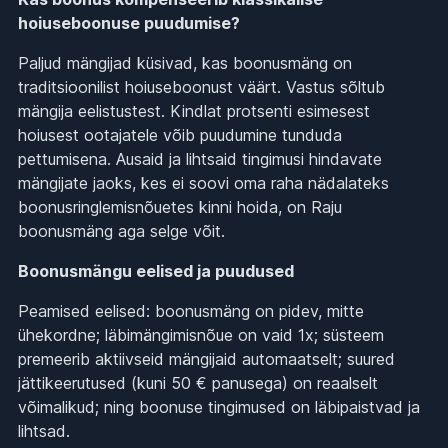
hoiuseboonuse puudumise?
Paljud mängijad küsivad, kas boonusmäng on
traditsioonilist hoiuseboonust väärt. Vastus sõltub
mängija eelistustest. Kindlat protsenti esimesest
hoiusest ootajatele võib puudumine tunduda
pettumisena. Ausaid ja lihtsaid tingimusi hindavate
mängijate jaoks, kes ei soovi oma raha nädalateks
boonusringlemisnõuetes kinni hoida, on Raju
boonusmäng aga selge võit.
Boonusmängu eelised ja puudused
Peamised eelised: boonusmäng on pidev, mitte
ühekordne; läbimängimisnõue on vaid 1x; süsteem
premeerib aktiivseid mängijaid automaatselt; suured
jättikeerutused (kuni 50 € panusega) on reaalselt
võimalikud; ning boonuse tingimused on läbipaistvad ja
lihtsad.