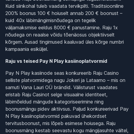
Kuid siinkohal tuleb vaadata tervikpilti. Traditsiooniline
200% boonus 100 € hoiuselt annab 200 € boonust –
kuid 40x läbimängimisnõudega on tegelik
väljamaksmise eeldus 8000 € panustamine. Raju 1x
nõudega on reaalse võidu tõenäosus objektiivselt
kõrgem. Ausad tingimused kaaluvad üles kõrge numbri
kampaania esiküljel.
Raju vs teised Pay N Play kasiinoplatvormid
Pay N Play kasiinode seas konkureerib Raju Casino
selliste platvormidega nagu Jokeri ja Lataamo – mis on
samuti Vana Lauri OÜ brändid. Välisturust vaadates
eristab Raju Casinot selge visuaalne identiteet,
läbimõeldud mängude kategoriseerimine ning
boonusmängu pidev aktiivsus. Paljud konkureerivad Pay
N Play kasiinoplatvormid pakuvad ühekordset
tervitusboonust, mis lõpeb esimese hoiusega. Raju
boonusmäng kestab seevastu kogu mängijasuhte vältel,