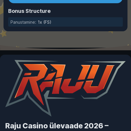
Bonus Structure
Panustamine:
1x (FS)
Raju Casino ülevaade 2026 –