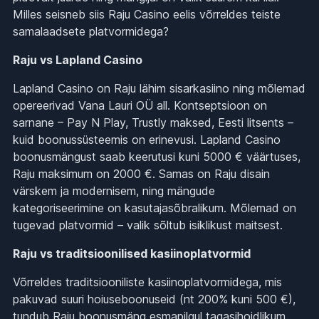
Milles seisneb siis Raju Casino eelis võrreldes teiste
samalaadsete platvormidega?
Raju vs Lapland Casino
Lapland Casino on Raju lähim sisarkasiino ning mõlemad
opereerivad Vana Lauri OÜ all. Kontseptsioon on
sarnane – Pay N Play, Trustly maksed, Eesti litsents –
kuid boonussüsteemis on erinevusi. Lapland Casino
boonusmängust saab keerutusi kuni 5000 € väärtuses,
Raju maksimum on 2000 €. Samas on Raju disain
värskem ja modernisem, ning mängude
kategoriseerimine on kasutajasõbralikum. Mõlemad on
tugevad platvormid – valik sõltub isiklikust maitsest.
Raju vs traditsioonilised kasiinoplatvormid
Võrreldes traditsiooniliste kasiinoplatvormidega, mis
pakuvad suuri hoiuseboonuseid (nt 200% kuni 500 €),
tundub Raju boonusmäng esmapilgul tagasihoidlikum.